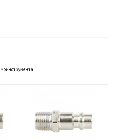
2
вмоинструмента