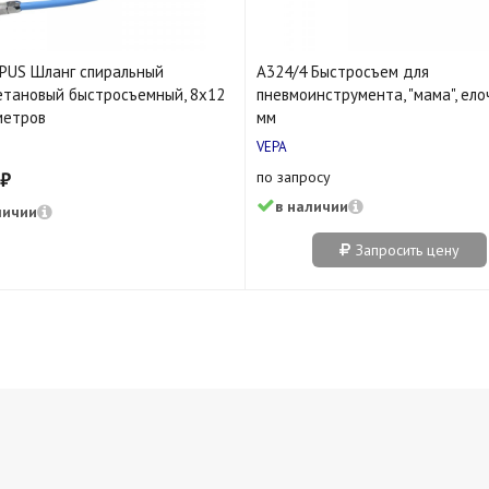
PUS Шланг спиральный
A324/4 Быстросъем для
етановый быстросъемный, 8х12
пневмоинструмента, "мама", ело
метров
мм
VEPA
 ₽
по запросу
в наличии
личии
Запросить цену
нет
шт
2 шт
 шт
1 шт
 шт
нет
нет