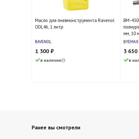
Масло для пневмонструмента Ravenol
BM-430
ODL46, 1 литр
полиур
мм, 10 
RAVENOL
BYEMAX
1 300 ₽
3 650
в наличии
в на
16 шт
6 
нет
354
13 шт
17
нет
Ранее вы смотрели