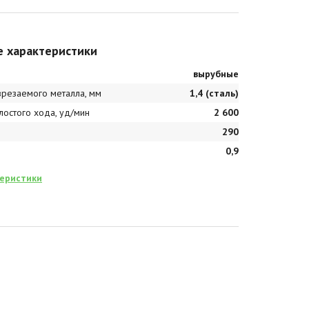
е характеристики
вырубные
зрезаемого металла, мм
1,4 (сталь)
лостого хода, уд/мин
2 600
290
0,9
теристики