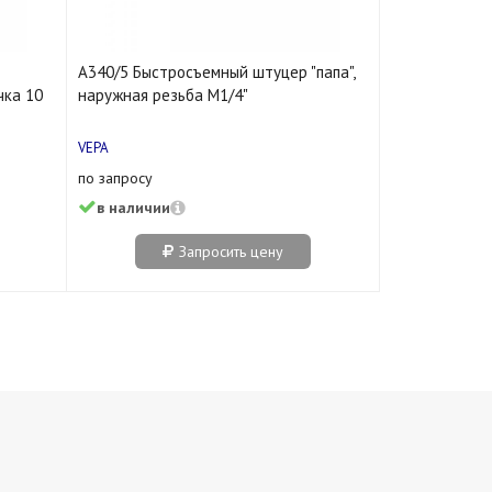
A340/5 Быстросъемный штуцер "папа",
чка 10
наружная резьба M1/4"
VEPA
по запросу
в наличии
Запросить цену
нет
нет
5 шт
нет